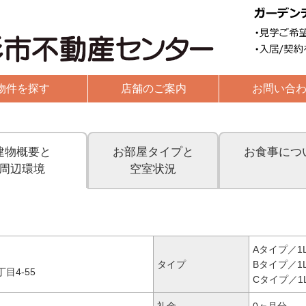
物件を探す
店舗のご案内
お問い合
貸お部屋探し
賃貸テナント
賃貸駐車場
売買物件
建物概要と
お部屋タイプと
お食事につ
周辺環境
空室状況
Aタイプ／1L
タイプ
Bタイプ／1L
目4-55
Cタイプ／1
礼金
0ヶ月分