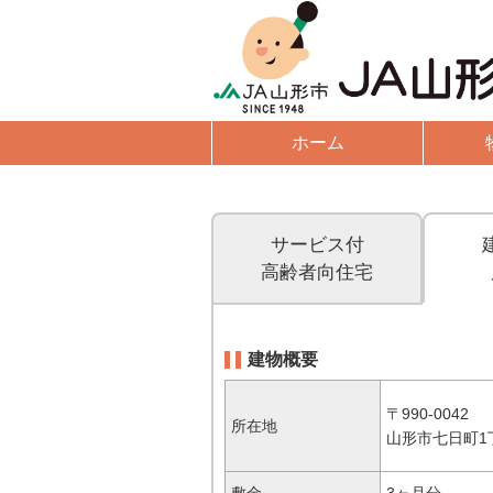
ホーム
賃
サービス付
高齢者向住宅
建物概要
〒990-0042
所在地
山形市七日町1丁
敷金
3ヶ月分