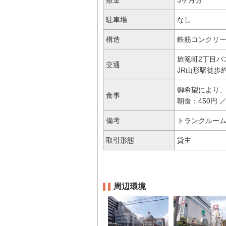
駐車場
なし
構造
鉄筋コンクリー
旅篭町2丁目バ
交通
JR山形駅徒歩
御希望により
食事
朝食：450円 
備考
トランクルーム
取引形態
貸主
周辺環境