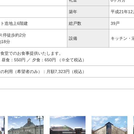
築年
平成21年12
ト造地上6階建
総戸数
39戸
ス停徒歩約2分
設備
キッチン・
約18分
、食堂でのお食事提供いたします。
／ 昼食：550円 ／ 夕食：650円 （※全て税込）
の利用（希望者のみ）：月額7,323円（税込）